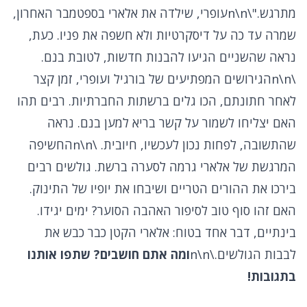
מתרגש."\n\nעופרי, שילדה את אלארי בספטמבר האחרון,
שמרה עד כה על דיסקרטיות ולא חשפה את פניו. כעת,
נראה שהשניים הגיעו להבנות חדשות, לטובת בנם.
\n\nהגירושים המפתיעים של בורגיל ועופרי, זמן קצר
לאחר חתונתם, הכו גלים ברשתות החברתיות. רבים תהו
האם יצליחו לשמור על קשר בריא למען בנם. נראה
שהתשובה, לפחות נכון לעכשיו, חיובית. \n\nהחשיפה
המרגשת של אלארי גרמה לסערה ברשת. גולשים רבים
בירכו את ההורים הטריים ושיבחו את יופיו של התינוק.
האם זהו סוף טוב לסיפור האהבה הסוער? ימים יגידו.
בינתיים, דבר אחד בטוח: אלארי הקטן כבר כבש את
לבבות הגולשים.\n\n
ומה אתם חושבים? שתפו אותנו
בתגובות!