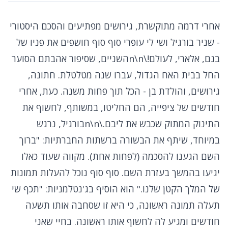
אחרי דרמה מתוקשרת, גירושים מפתיעים והסכם היסטורי
- שניר בורגיל ושי לי עופרי סוף סוף חושפים את פניו של
בנם, אלארי, לעולם!\n\nהשניים, שסיפור אהבתם הסוער
החל בבית האח הגדול, עברו שנה מטלטלת. חתונה,
גירושים, והולדת בן - הכל תוך פחות משנה. כעת, אחרי
חודשים של ציפייה, הם החליטו, במשותף, לחשוף את
התינוק המתוק שכבש את ליבם.\n\nבורגיל, נרגש
במיוחד, שיתף את הבשורה ברשתות החברתיות: "ברוך
השם הגענו להסכמה (לפחות אחת). מקווה שעוד כאלו
יגיעו בהמשך בעזרת השם. סוף סוף נוכל להעלות תמונות
של המלך הקטן שלנו." הוא הוסיף בג'נטלמניות: "תכף שי
תעלה תמונה ראשונה, כי היא זו שסחבה אותו תשעה
חודשים ומגיע לה לחשוף אותו ראשונה. בחיי שאני