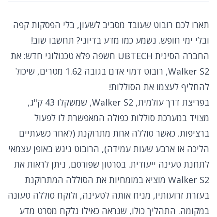
תארו לכם רובוט שעובד מסביב לשעון, בלי הפסקות קפה
ובלי ימי חופש. נשמע כמו מדע בדיוני? תחשבו שוב!
החברה הסינית UBTECH חשפה פלא טכנולוגי חדש: את
Walker S2, רובוט דמוי אדם בגובה 1.62 מטרים, שיכול
להחליף לעצמו את הסוללות!
בפריצת דרך עולמית, Walker S2, שמשקלו 43 ק"ג,
מצויד במערכת סוללות כפולה המאפשרת לו לפעול
ברציפות. כאשר סוללה אחת מתרוקנת (לאחר כשעתיים
הליכה או ארבע שעות עמידה), הרובוט ניגש באופן עצמאי
לתחנת טעינה ייעודית. בסרטון שפורסם, ניתן לראות את
Walker S2 מוציא במומחיות את הסוללה המתרוקנת
בעזרת זרועותיו, מניח אותה לטעינה, ולוקח סוללה טעונה
במקומה. התהליך כולו, שנראה כאילו נלקח מסרט מדע