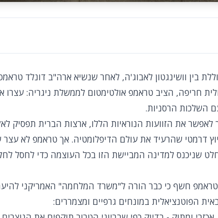
לת בין וושינגטון לאבוג'ה, לאחר שנשיא ארה"ב דונלד טראמפ
ולית חריפה, הציב טראמפ אולטימטום לממשלת ניגריה: עצרו א
ם השלכות הרסניות.
לאפשר את הזוועות הנוראיות הללו, ארצות הברית תפסיק לאל
וץ דרמטי שהרעיד את עולם הדיפלומטיה. אך טראמפ לא עצר שם
חלט שניכנס למדינה המביישת הזו בכל העוצמה כדי לחסל לחלו
טראמפ חשף כי כבר הורה ל"משרד המלחמה" האמריקני להיער
אית הפוטנציאלית במונחים גרפיים ומצמררים:
אכזרי ומתוק - בדיוק כפי שבריוני הטרור תוקפים את הנוצרים 