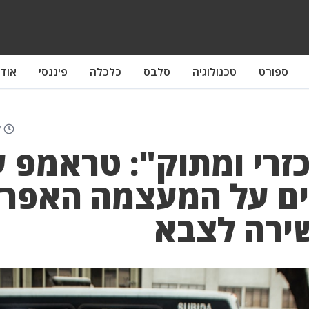
ספורט
טכנולוגיה
סלבס
כלכלה
פיננסי
אודו
ל
זרי ומתוק": טראמפ ע
ם על המעצמה האפרי
שירה לצבא