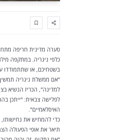
Bookmark
Share
סערה מדינית חריפה מתחול
כלפי ניגריה. במתקפה מיל
בשטחיכם, או שתתמודדו ע
"אם ממשלת ניגריה תמשיך 
למדינה", הכריז הנשיא בצי
לפלישה צבאית: "ייתכן בה
האיסלאמיים".
כדי להמחיש את נחישותו, 
תיאר את אופי הפעולה הצב
"אם נתקוף, זה יהיה מהיר, 