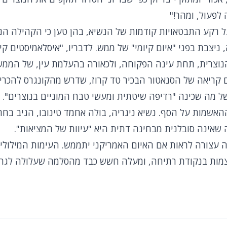
לפעול, ומהר!"
רקע התבטאויות קודמות של הנשיא, בהן טען כי הקהילה הנו
ניצבת בפני "איום קיומי" של ממש. לדבריו, "איסלאמיסטים ק
הנוצרית, תחת עינה הפקוחה, ולכאורה בהעלמת עין, של הממש
קריאה של הסנאטור הבכיר טד קרוז, שדרש מהקונגרס להכריז 
מה שכינה "רדיפה שיטתית ומעשי טבח המוניים בנוצרים".
האשמות על הסף. נשיא ניגריה, בולה אחמד טינובו, הגיב בחר
 שאינה סובלנית מבחינה דתית היא "עיוות של המציאות".
 עצורה לראות אם האיום האמריקני יתממש. העימות המילולי 
מות בנקודת רתיחה, ומעלה חשש כבד מהסלמה שעלולה לגרור