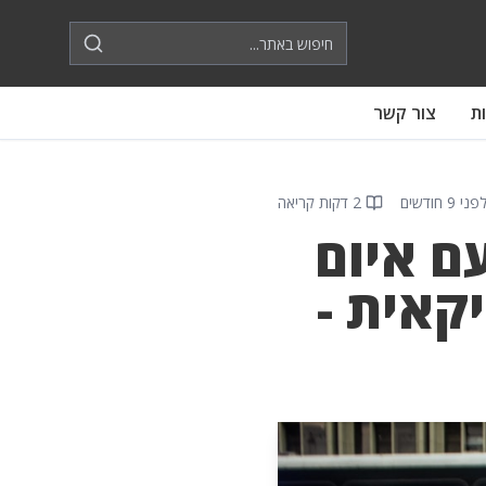
ת
צור קשר
פני 9 חודשים
2 דקות קריאה
ם איום
קאית -