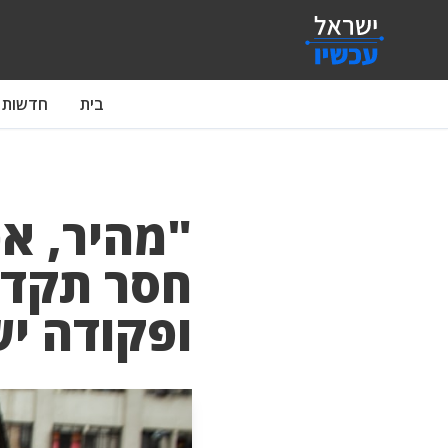
בית
חדשות
"מהיר, אכ
חסר תקדי
ופקודה י