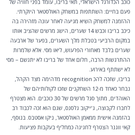
כוכב הכדורגל הישראלי, תאי בריבו, עומד בפני חוויה של
פעם בחיים: השתתפות במשחק האולסטאר היוקרתי.
ההזמנה למשחק השיא מגיעה לאחר עונה מזהירה בה
כיכב בריבו וכבש 14 שערים, הישג מרשים שהציב אותו
במקום הרביעי בטבלת מלך השערים, בפער של ארבעה
שערים בלבד מאחורי הפרעוש, ליאו מסי. אלא שלמרות
ההתרגשות הרבה, חלום אחד של בריבו לא יתגשם – מסי
לא ישתתף באירוע.
בריבו, שזכה להכ recognition מדהימה מצד הקהל,
נבחר כאחד מ-12 השחקנים שזכו לקולותיהם של
האוהדים, מתוך סגל מרשים של 30 כוכבים. הוא מצטרף
לחברו לקבוצה, ג'ייקוב גלסנס, שגם הוא זכה לכבוד רב
בהזמנה אישית ממאמן האולסטאר, ניקו אסטבס. בנוסף,
קאי ווגנר הצטרף לחגיגה כמחליף בעקבות פציעות.