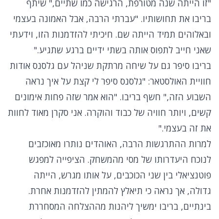
"זו הייתה שנה מטורפת, הרגישה כמו שתיים," שיתף
בריבו את תחושותיו. "עברתי הרבה, אבל האמונה בעצמי
ובאלוהים תמיד הייתה שם. חיכיתי להזדמנות הזו, וידעתי
שאני חייב לתפוס אותה בשתי ידיים ברגע שתגיע."
בריבו סיפר גם על שיחה מרתקת שניהל עם גלסנס אודות
חוויית האולסטאר: "גלסנס סיפר לי קצת על איך נראה
השבוע הזה," חשף בריבו. "הוא אמר שזה פחות אימונים
קשים, ויותר חוויה של כבוד והוקרה. אני סקרן מאוד לחוות
את זה בעצמי."
למרות ההתרגשות הרבה, האוהדים נותרו מאוכזבים
לנוכח היעדרותו של מסי מהמשחק. הציפייה למפגש
פוטנציאלי בין שני הכוכבים, על אותו מגרש, הייתה
גדולה, אך נראה כי תיאלץ להמתין להזדמנות אחרת.
בינתיים, בריבו ימשיך ליהנות מההצלחה המסחררת