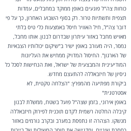
כוחות צה"ל פוגעים באופן ממוקד במחבלים, עמדות
תצפית ותשתיות טרור. רק בסוף השבוע האחרון, כך על פי
דובר צה"ל, חיל האוויר חיסל באמצעות כלי טיס בלתי
מאויש מחבל באזור עיתרון שבדרום לבנון. אותו מחבל,
נמסר, היה מעורב באופן ישיר ב"שיקום יכולותיו הצבאיות
של הארגון". החיסול המדויק ממחיש את העליונות
המודיעינית והמבצעית של ישראל, ואת הנחישות לסכל כל
ניסיון של חיזבאללה להתעצם מחדש.
ביקורת מפתיעה מהמפרץ: "הצלחה טקטית, לא
אסטרטגית"
באופן אירוני, בזמן שצה"ל פועל בשטח, ממשלת לבנון
קיבלה החלטה רשמית לקדם תוכנית לפירוק חיזבאללה
מנשקו. הצהרה זו נתפסת במערב ובקרב גורמים באזור
כחסרת שיניים, ומדגישה את חוסר המשילות של ביירות