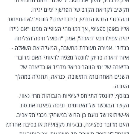
אלו, לדבריו, יהפוך את הסגל ל"שלם". האם ההנהלה
תקשיב לקריאת הקרב של הפרשן? ימים יגידו.
ומה לגבי הרכש החדש, ג'ידו דיארה? לוונטל לא התייחס
אליו באופן ספציפי, אך רמז מהי הציפייה ממנו: "אם ג'ידו
יהיה אפילו רבע דיארה", אמר, "הפועל חיפה הצליחה
בגדול". אמירה מעוררת מחשבה, המעלה את השאלה -
איזה דיארה בדיוק לוונטל מצפה לראות? האם מדובר
בדיארה של ימי הזוהר בריאל מדריד או בדיארה של
השנים האחרונות? התשובה, כנראה, תתגלה במהלך
העונה.
בנוסף, לוונטל התייחס לציפיות הגבוהות מרוי נאווי,
הקשר המוכשר של האדומים, וניסה לפענח את סוד
אי-שיתופו של נועם בן הרוש במשחקי מכבי תל אביב.
האם מדובר בפציעה, בבעיות מקצועיות או בסיבה אחרת?