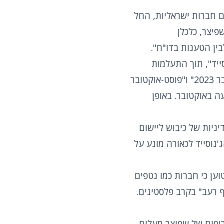
ם חברות ישראליות, החל
פיצר, כלכלן
ן הטענות בדו"ח".
ייד", תוך התעלמות
מוחלטת מהקשר האירועים. הוא מציין כי הדו"ח מזכיר שוב ושוב את התקופה "מאז אוקטובר 2023" ו"פוסט-אוקטובר
עה באוקטובר. באופן
וא שישראל עברה ממדיניות של כיבוש ליישום
'נוסייד לכאורה מונע על
ען כי חברות כמו נטפים
ף רעב" בקרב פלסטינים.
ריפים של שפיצר מעלים