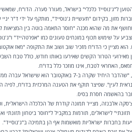
וען ל"ג'נוסייד כלכלי" בישראל, מעורר סערה. הדו"ח, שמאשי
ות מזון, בקידום "תעשיית ג'נוסייד", מותקף על ידי ד"ר יניי ש
ושף את מה שהוא מכנה "חוסר התאמה בוטה בין המציאות לבי
יע על שימוש תכוף במונחים טעונים כמו "אפרטהייד" ו"ג'נוס
וטין מאירועי הטרור הקשים שאירעו באותו חודש, כולל טבח השב
מאס, האחראי לטבח, אינו מוזכר כלל בדו"ח.
"הרושם הוא", טוען שפיצר, "שהדבר היחיד שקרה ב-7 באוקטובר ה
 נראית לעין". שפיצר תוקף את הטענה המרכזית בדו"ח, לפיה הג
מדובר בהאשמה חסרת בסיס.
'סקה אלבנזה, מצייר תמונה קודרת של הכלכלה הישראלית, וטו
תזונתי" לישראלים, תורמות במקביל ל"חוסר ביטחון תזונתי וא
ות בחברות ישראליות מואשמות אף הן בתמיכה ב"ג'נוסייד".
נצל את זירת האו"ם לקידום תעמולה אנטי-ישראלית? דבריו הח