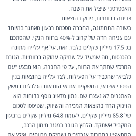
האסטרטגי שיציל את השנה.
צניחה ברווחיות, זינוק בהוצאות
בשורה התחתונה, החברה מסכמת רבעון מאתגר במיוחד
עם צניחה חדה של קרוב ל-40% ברווח הנקי, שהסתכם
בכ-17.5 מיליון שקלים בלבד. זאת, על אף עלייה מתונה
בהכנסות, מה שמעיד על שחיקה עמוקה ברווחיות. הגורם
המרכזי שחתך את הרווח, על פי החברה, הוא מבצע "עם
כלביא" שהכביד על הפעילות, לצד עלייה בהוצאות בגין
הפסדי אשראי, המשקפת את אי הוודאות הכלכלית במשק.
האתגרים לא נעצרו שם. נתון מדאיג נוסף בדוחות הוא
הזינוק החד בהוצאות המכירה והשיווק, שטיפסו לסכום
של 85.8 מיליון שקלים, לעומת 64.8 מיליון שקלים ברבעון
המקביל אשתקד. הלחץ הגובר במגזר מימון הרכב,
המתאפיין בתחרות אגרסיבית ושחיקת מרווחים, אילץ את