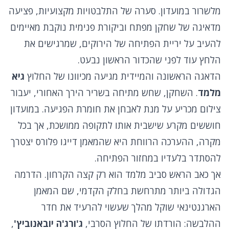
מלשרור במועדון. סערה של התלבטויות מקצועיות, פציעה
מדאיגה של שחקן מפתח וביקורת פנימית נוקבת מאיימים
להעיב על יריית הפתיחה של הירוקים, שמרגישים את
הלחץ עוד לפני שהכדור הראשון נבעט.
הדאגה הראשונה והמיידית מגיעה מכיוונו של החלוץ
גיא
מלמד
. השחקן, שחש מתיחה בשריר הירך האחורי, יעבור
צילום מכריע על מנת לאבחן את חומרת הפגיעה. במועדון
חוששים מקרע שישבית אותו לתקופה ממושכת, אך בכל
מקרה, ההערכה הרווחת היא שהמאמן דייגו פלורס יצטרך
להסתדר בלעדיו במחזור הפתיחה.
אך כאב הראש סביב מלמד הוא רק קצה הקרחון. הדרמה
הגדולה ביותר מתרחשת בחלק הקדמי, שם המאמן
הארגנטינאי שוקל מהלך שעשוי להרעיד את חדר
ההלבשה: הורדתו של החלוץ הסרבי,
ג'ורג'ה יובאנוביץ'
,