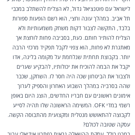
לישראל עם פוטנציאל גדול, לא הצליח להשתלב במכבי
תל אביב. במהלך עונה וחצי, הוא רשם הופעות ספורות
בלבד, התקשה לצבור דקות משחק משמעותיות ולא
הצליח להותיר חותם. כעת, בסביבה פחות לוחצת אך
מאתגרת לא פחות, הוא צפוי לקבל תפקיד מרכזי הרבה
יותר. בקבוצת תחתית שנלחמת על מקומה בליגה, אדו
יקבל את הבמה להוכיח את יכולותיו, להבקיע שערים
ולצבור את הביטחון שכה היה חסר לו. השחקן, שכבר
שהה בסרביה במהלך השבוע האחרון והספיק לערוך
אימונים ראשונים עם חבריו החדשים, הוצג היום באופן
רשמי במדי OFK. המשימה הראשונה שלו תהיה לסייע
לקבוצה להתאושש מנטלית ומקצועית מהתבוסה הקשה.
עסקה שטובה לכולם?
במבט כולל, עסקת ההשאלה נראית כפתרון אידיאלי עבור