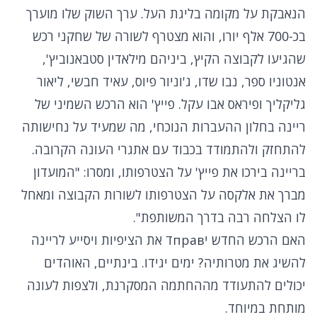
הנאבקת על מקומה בליגת העל. ערך השוק שלו מוערך
בכ-700 אלף יורו, והוא מצטרף לשורה של שחקני רכש
שהגיעו לקבוצה הקיץ, ביניהם מילאדין סטבאנוביץ',
אנטוניו ספר, נבו שדו, ג'וניור פיוס, עאיד חבשי, ליאור
גליקליך ופיראס אבו עקל. פייץ' הוא הרכש השמיני של
ריינה בחלון ההעברות הנוכחי, מה שמעיד על נחישותה
להתחזק ולהתמודד בכבוד עם אתגרי העונה הקרובה.
בריינה בירכו את פייץ' על הצטרפותו, ומסרו: "המועדון
מברך את אלקסה על הצטרפותו לשורות הקבוצה ומאחל
לו הצלחה רבה בדרך המשותפת".
האם הרכש החדש יправד את הציפיות ויסייע לריינה
להשיג את מטרותיה? ימים יגידו. בינתיים, האוהדים
יכולים להתעודד מההחתמה המסקרנת, ולצפות לעונה
מותחת במיוחד.