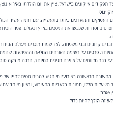
 תפקידים אייקונים בישראל, ציין את יום הולדתו באירוע נוצץ
קיינוס.
 מהשחקנים העסוקים והמוערכים ביותר בתעשייה. עם רזומה עשיר הכו
רטים וסדרות שכבשו את המסכים בארץ ובעולם, פפר הוכיח את 
.
ות ה-50, הגיעו חברים קרובים ובני משפחה, לצד שמות מוכרים מעולם הביד
מיוחד. פרטים על רשימת האורחים המלאה וההפתעות שהמתי
עי דבר מדווחים על אווירה חגיגית במיוחד, הרבה מוזיקה טוב
ד מהשורה הראשונה באירוע? מי הגיע להרים כוסית לחייו של פ
אלות הללו, תמונות בלעדיות מהאירוע, וראיון מיוחד עם אור
ן/אתר].
! זה הולך להיות גדול!