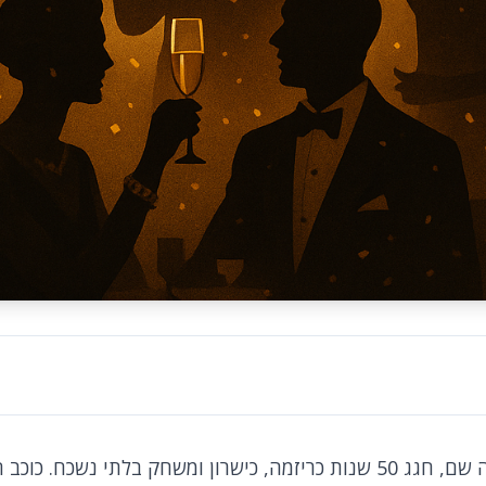
אורי פפר, השם שתמיד היה שם, חגג 50 שנות כריזמה, כישרון ומשחק בלתי 