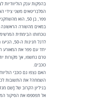
בהפקות ענק הוליוודיות לצד
הסלבריטאים משני צידי האו
פפר, בן 50, הוא
במאים מהשורה הראשונה וס
נוכחותו הבימתית המרשימה
לרגל חגיג
יחד עם פפר את המאורע ה
טרם נחשפו, אך מקורות יוד
כוכבים.
האם נצפו גם כוכבי הוליוו
השמחה? את התשובות לכל הש
בגיליון הקרוב של [שם מגזי
אל תפספסו את הסיקור המלא