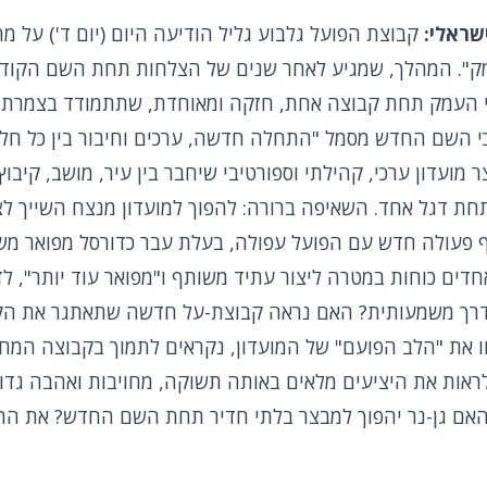
שראלי:
קבוצת הפועל גלבוע גליל הודיעה היום (יום ד') על מה
". המהלך, שמגיע לאחר שנים של הצלחות תחת השם הקודם
בי העמק תחת קבוצה אחת, חזקה ומאוחדת, שתתמודד בצמרת 
 השם החדש מסמל "התחלה חדשה, ערכים וחיבור בין כל חלק
ועדון ערכי, קהילתי וספורטיבי שיחבר בין עיר, מושב, קיבוץ, 
תחת דגל אחד. השאיפה ברורה: להפוך למועדון מנצח השייך ל
ף פעולה חדש עם הפועל עפולה, בעלת עבר כדורסל מפואר מש
דים כוחות במטרה ליצור עתיד משותף ו"מפואר עוד יותר", ל
 דרך משמעותית? האם נראה קבוצת-על חדשה שתאתגר את הקב
וו את "הלב הפועם" של המועדון, נקראים לתמוך בקבוצה המ
 לראות את היציעים מלאים באותה תשוקה, מחויבות ואהבה גדו
 האם גן-נר יהפוך למבצר בלתי חדיר תחת השם החדש? את הת